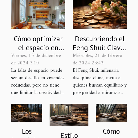
Cómo optimizar
Descubriendo el
el espacio en
Feng Shui: Claves
Viernes, 13 de diciembre
Miércoles, 21 de febrero
hogares
para armonizar
de 2024 3:10
de 2024 23:43
pequeños con
tu hogar
La falta de espacio puede
El Feng Shui, milenaria
grandes ideas
ser un desafío en viviendas
disciplina china, invita a
reducidas, pero no tiene
quienes buscan equilibrio y
que limitar la creatividad...
prosperidad a mirar sus...
Los
Cómo
Estilo