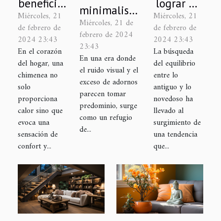
beneficios
lograr un
minimalista:
Miércoles, 21
Miércoles, 21
de tener
estilo
Miércoles, 21 de
la nueva
de febrero de
de febrero de
una
rústico
febrero de 2024
tendencia
2024 23:43
2024 23:43
chimenea
moderno
23:43
En el corazón
La búsqueda
en
En una era donde
en casa
en tu
del hogar, una
del equilibrio
decoración
el ruido visual y el
hogar
chimenea no
entre lo
de
exceso de adornos
solo
antiguo y lo
parecen tomar
interiores
proporciona
novedoso ha
predominio, surge
calor sino que
llevado al
como un refugio
evoca una
surgimiento de
de...
sensación de
una tendencia
confort y...
que...